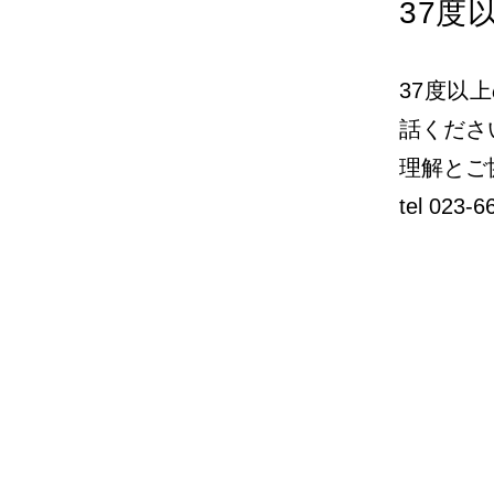
37度
37度以
話くださ
理解とご
tel 023-6